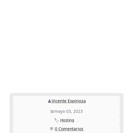
Vicente Espinoza
👤
📅
mayo 03, 2023
🏷️
Hosting
.
💬
0 Comentarios