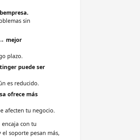
ebempresa.
roblemas sin
 → mejor
go plazo.
tinger puede ser
aún es reducido.
esa ofrece más
e afecten tu negocio.
l encaja con tu
 y el soporte pesan más,