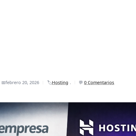
📅
febrero 20, 2026
🏷️
Hosting
.
💬
0 Comentarios