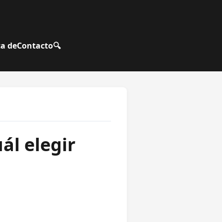
a de
Contacto
🔍
ál elegir