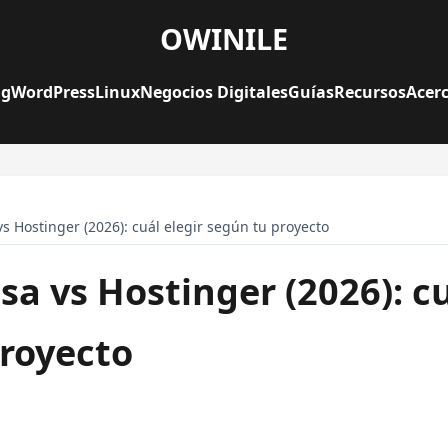
OWINILE
ng
WordPress
Linux
Negocios Digitales
Guías
Recursos
Acerc
 Hostinger (2026): cuál elegir según tu proyecto
 vs Hostinger (2026): cu
royecto