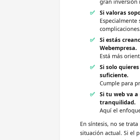
gran inversión i
Si valoras sop
Especialmente s
complicaciones
Si estás crean
Webempresa.
Está más orien
Si solo quiere
suficiente.
Cumple para pro
Si tu web va 
tranquilidad.
Aquí el enfoque
En síntesis, no se trat
situación actual. Si el