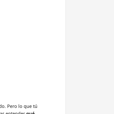
do. Pero lo que tú
itas entender
qué