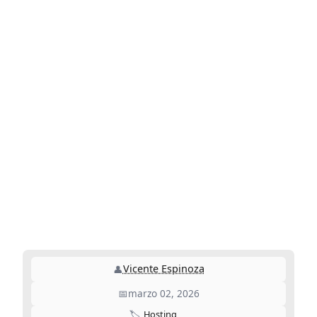
Vicente Espinoza
👤
📅
marzo 02, 2026
🏷️
Hosting
.